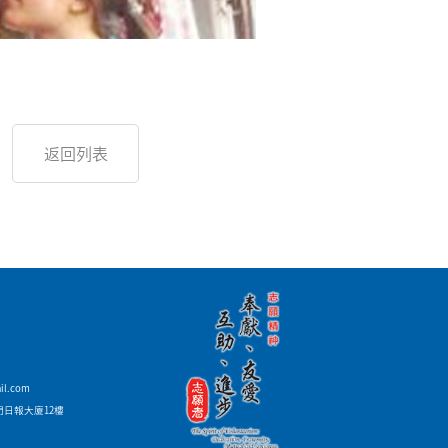
返回列表
il.com
門日報大廈12樓