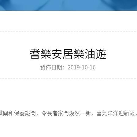
耆樂安居樂油遊
發佈日期：2019-10-16
閘和保養鐵閘，令長者家門煥然一新，喜氣洋洋迎新歲