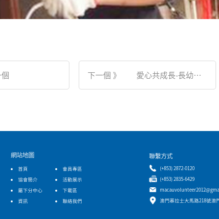
上一個
下一個 》 愛心共成長-長幼共融系列活動
網站地圖
聯繫方式
(+853) 2872-0120
首頁
會員專區
(+853) 2835-6429
協會簡介
活動展示
macauvolunteer2012@gma
屬下分中心
下載區
澳門慕拉士大馬路218號澳
資訊
聯絡我們