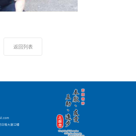
返回列表
il.com
門日報大廈12樓