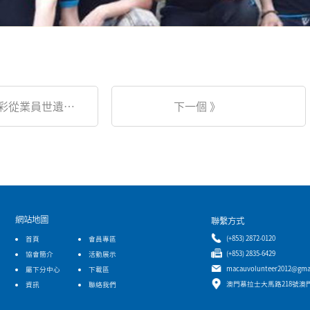
《 上一個 博彩從業員世遺景點認識與服務計劃
下一個 》
網站地圖
聯繫方式
(+853) 2872-0120
首頁
會員專區
(+853) 2835-6429
協會簡介
活動展示
macauvolunteer2012@gma
屬下分中心
下載區
澳門慕拉士大馬路218號澳
資訊
聯絡我們