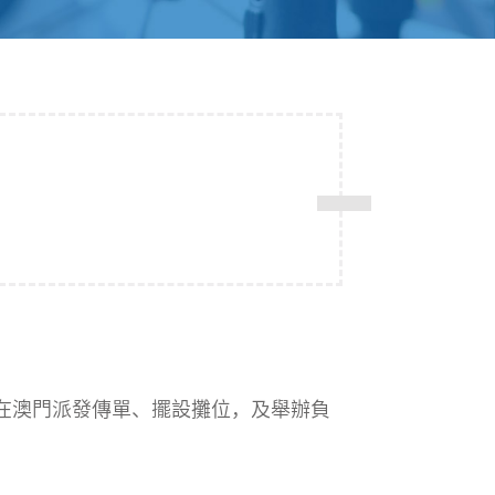
在澳門派發傳單、擺設攤位，及舉辦負