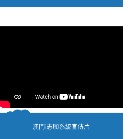
澳門i志願系統宣傳片