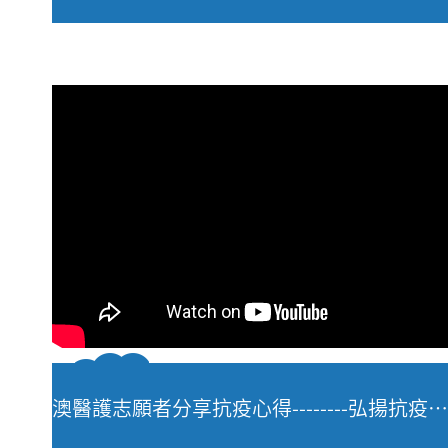
澳醫護志願者分享抗疫心得--------弘揚抗疫精神 踐行醫護使命